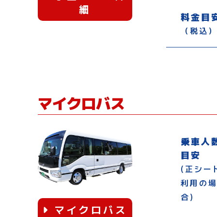
細
料金目
（税込
マイクロバス
乗車人
目安
(正シー
利用の
合)
マイクロバス