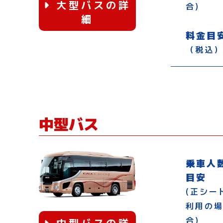
大型バスの詳
合)
細
料金目
（税込
中型バス
乗車人
目安
(正シー
利用の
合)
中型バスの詳