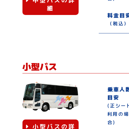
細
料金目
（税込
小型バス
乗車人
目安
(正シー
利用の
合)
小型バスの詳