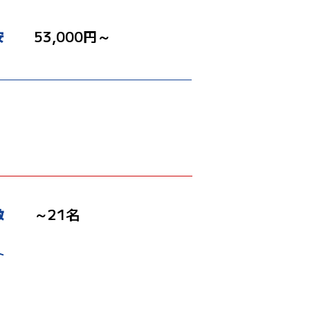
53,000円～
安
）
～21名
数
ト
場