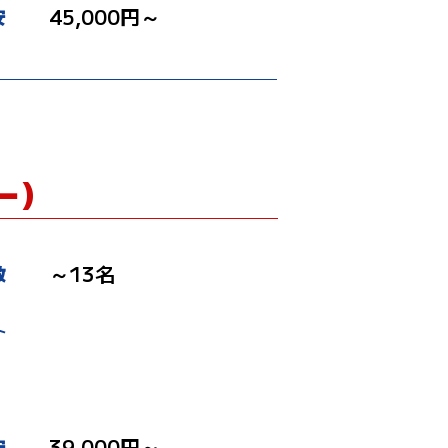
45,000円～
安
）
ー）
～13名
数
ト
場
39,000円～
安