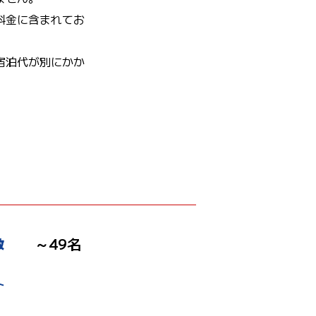
料金に含まれてお
宿泊代が別にかか
～49名
数
ト
場