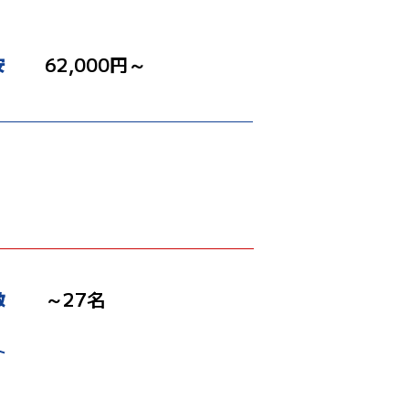
62,000円～
安
）
～27名
数
ト
場