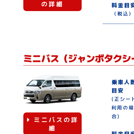
の詳細
料金目
（税込
ミニバス
（ジャンボタクシ
乗車人
目安
(正シー
利用の
合)
ミニバスの詳
細
料金目