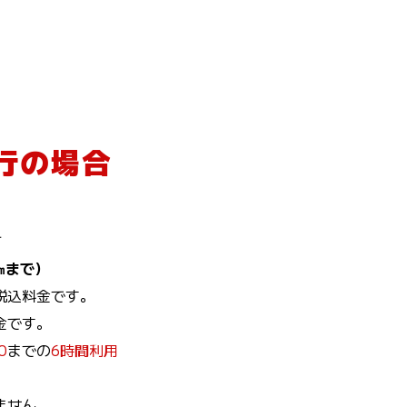
行の場合
て
㎞まで）
税込料金です。
金です。
0
までの
6時間利用
ません。